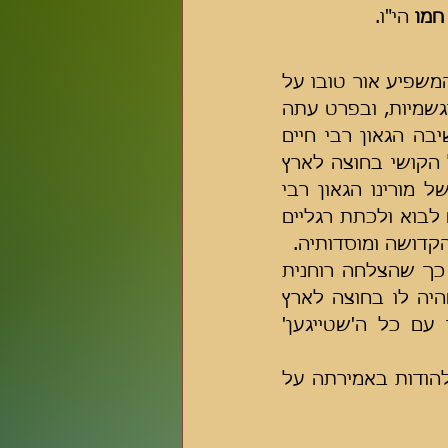
חמו 
הי"ו.
ראשית פתחו והודו רבותינו ראשי הישיבה שליט"א למלך מלכי המלכים המשפיע אור טובו על 
הישיבה תדיר, אשר רואים אנו בעיננו עזרתו על כל צעד ושעל ברוחניות וגשמיות, ובפרט עתה 
בצאתם לארץ ניכר לחלות פני נדיבי עם, ראשית דיבר מורינו ראש הישיבה הגאון רבי חיים 
גולדברג שליט"א על גודל חסדו וטובו של בורא עולם, ועל כך שעם כל הקושי בחוצה לארץ 
במגבית הקודש ראינו סיעתא דשמיא. מורינו שליט"א הוסיף כי זכותו של מורינו הגאון רבי 
עזריאל ברוקס שליט"א השפיעה רבות על בני חו"ל שעל אף יסוריו טרח לבוא ולכתת רגליים 
קדושה ומוסדותיה.
אחריו דיבר מורינו ראש הישיבה הגאון רבי עזריאל ברוקס שליט"א על כך שהצלחה רוחנית 
של בחור בישיבה שווה יותר מכל כסף שבעולם, ועל התענוג הגדול שהיה לו בחוצה לארץ 
כששמע שלמרות שראשי הישיבה לא בישיבה הבחורים עלו והתעלו עם כל ה'שטייגען' 
לסיום אמרו כל הישיבה כולה 'נשמת כל חי' כפי שנהגו ישראל קדושים להודות באמירתה על 