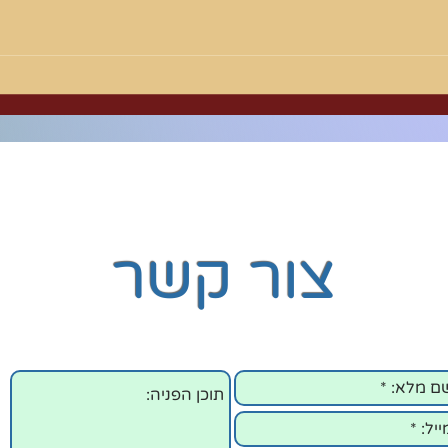
ר רבי
חיים גולדברג שליט"א ומורינו
אלול
הגאון רבי עזריאל ברוקס שליט"א
ששבו ממסע מפרך בארצות...
צור קשר