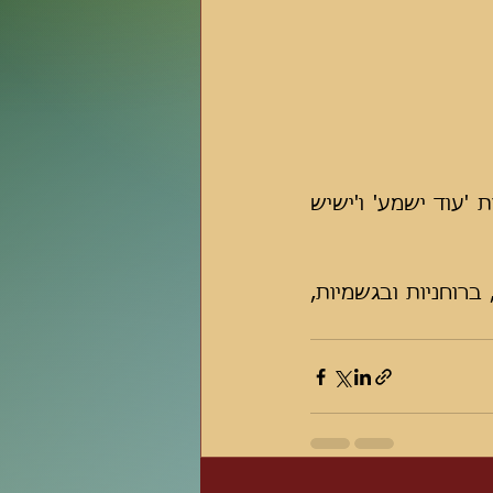
רבני הישיבה פרצו בריקוד של שמחה יחד עם החתן ובני הישיבה בשירת 'עוד ישמע' ו'ישיש 
אנו תפילה כי יתן ה' ויוסיף הרבה סיעתא לישיבתנו הקדושה ומוסדותיה, ברוחניות ובגשמיות, 