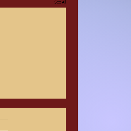
See All
פתיחת זמן אלול בישיבתנו 
זמן אלול, כל בן תורה ה
הללו מעבירות בו רטט התרג