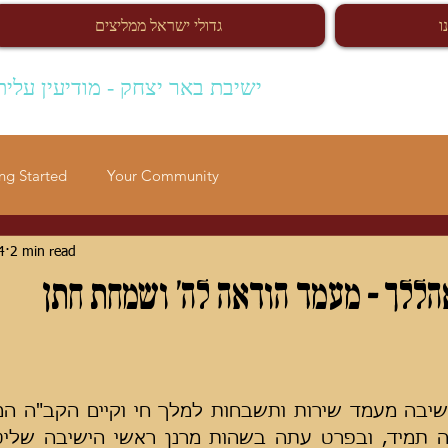
ו
גדולי ישראל ממליצים
ישיבת באר יצחק - מודיעין עלית
ng Started
Your Community
4
2 min read
הללך - מעמד הודאה לה' ושמחת חתן