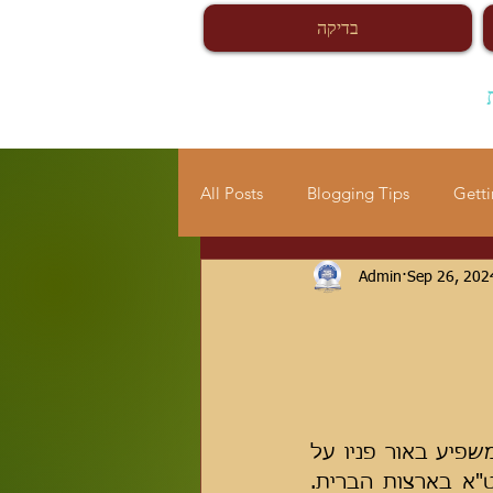
בדיקה
All Posts
Blogging Tips
Getti
Admin
Sep 26, 202
היום התקיים בישיבה מעמד שירות ותשבחות למלך חי וקיים הקב"ה המשפיע באור פניו על 
הישיבה הקדושה תמיד, ובפרט עתה בשהות מרנן ראשי הישיבה שליט"א בארצות הברית. 