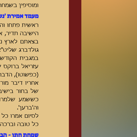
ומוסיפין בשמחה
מעמד אמירת 'נש
(כפשוטו), הדבר
וה'ברען'.
כל טובה וברכה 
שמחת חתן - הבה"